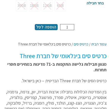
בחר חבילה
30GB
18GB
12GB
6GB
30GB
18GB
12GB
6GB
הוספה לסל
עמוד הבית
/
כרטיס סים
/ כרטיס סים בינלאומי של חברת Three
כרטיס סים בינלאומי של חברת Three
מגוון חבילות גלישה התקפות ב-71 מדינות במחירים חסרי
תחרות.
כרטיס הסים של חברת Three הבריטית – כאן בישראל.
בין המדינות הכלולות בחבילה: ארצות הברית, יוון, צרפת, גרמניה,
אוסטריה, בריטניה, איטליה, ספרד,
פורטוגל, קפריסין, בולגריה,
צ'כיה, הונגריה, הונג-קונג, הולנד, פולין, רומניה, ברזיל, סלובקיה,
סלובניה, וייטנאם, קולומביה, קוסטה ריקה, גואטמלה (את הרשימה